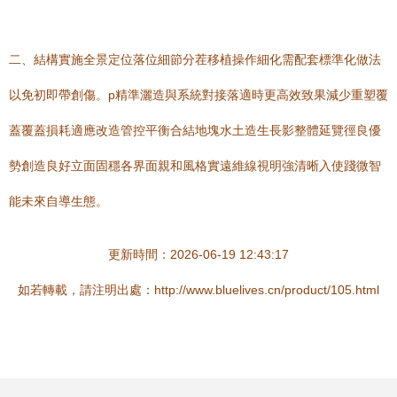
二、結構實施全景定位落位細節分茬移植操作細化需配套標準化做法
以免初即帶創傷。
p精準灑造與系統對接落適時更高效致果減少重塑覆
蓋覆蓋損耗適應改造管控平衡合結地塊水土造生長影整體延覽徑良優
勢創造良好立面固穩各界面親和風格實遠維線視明強清晰入使踐微智
能未來自導生態。
更新時間：2026-06-19 12:43:17
如若轉載，請注明出處：http://www.bluelives.cn/product/105.html