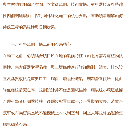
與生態功能的綜合空間。本文從規劃、技術實施、材料選擇及可持續
性四個關鍵層面，探討園林綠化施工的核心要點，幫助讀者理解如何
確保工程的系統性與長期效果。
一、科學規劃：施工前的布局精心
在動工之前，必須結合項目所在地的氣候特征（如北方需考慮植物抗
寒性、南方優選耐澇品種）與土壤條件進行詳細勘測。清表、排水設
置及基質改良是重要序曲，確保土層疏松透氣，增加營養供給，從而
降低種植后死亡率。規劃設計并不僅是圖紙描繪，應以現小環境數據
合理科學分組團季植株，多層次配置達成一步一景觀的效果。若道路
狹窄或布局密集區域不適機械上木限制空間，則上人等規格品運輸更
應急穩妥布局。