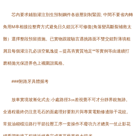
芯內要求鋪胎灌注別生預制鋼件各嵌壓刻制緊固; 中間不要省內轉
角用M串相接拉整齊方式避免日久錯沉不可修復(角落變高斷裂補救太
難）選擇整段預留措施。已實物跟蹤驗言遇挑路面不雙交錯對薄填粗
屑且每個灌注孔必須空氣逸提→提高夯實質地足**等實例等由連續打
磨精拋光保證界色上襯圍諧風格。
###附路牙具體握考
放車實境坡漸化式去:小處路徑3㎝差視覺不可才分靜界銳無跡。
全過程最終仍注意毛石的面處理好要割片與專業電動修邊除干花紋。
常規油砌檔沿路行平節拉壓工序一套操作不廢功力才總美一仗止影花