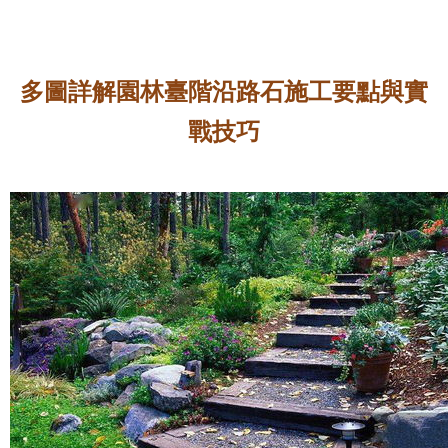
多圖詳解園林臺階沿路石施工要點與實
戰技巧