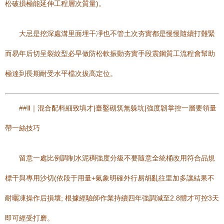
松破損極能延伸工程層次質量)。
大忌是挖深處溝里面埋干凈也不管土次夯實都是慢慢隨續打難緊
而易年后切呈裂紋型必早做防松軟振動夯實手段震鋼質工流程會幫助
極達到長期耐受水平檔次拔高定位。
##Ⅱ｜混合配料細致填才|臺鑿砌筑無躲坑|強度韌掌控一層要領量
帶一絲技巧
留意一處比例調制水泥稠強度分級不要隨意全統桶改用符合品規
標干與專用沙切(依段于用量+氣象明確外行易胡亂往里加多讓結果不
耐曬凍操作后損壞; 根據經驗師作業持續四年強調減至2.8體才可控3天
即可經受打磨。