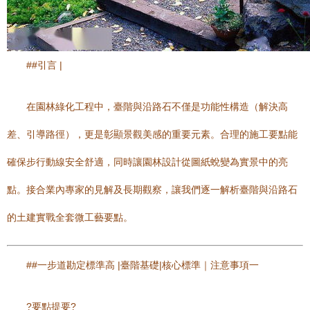
##引言 |
在園林綠化工程中，臺階與沿路石不僅是功能性構造（解決高
差、引導路徑），更是彰顯景觀美感的重要元素。合理的施工要點能
確保步行動線安全舒適，同時讓園林設計從圖紙蛻變為實景中的亮
點。接合業內專家的見解及長期觀察，讓我們逐一解析臺階與沿路石
的土建實戰全套微工藝要點。
##一步道勘定標準高 |臺階基礎|核心標準｜注意事項一
?要點提要?