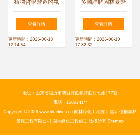
植物哲學營造的氛
多圖詳解園林臺階
圍 記我院園林162
沿路石施工要點與
查看詳情
查看詳情
班花境設計與施工
實戰技巧
更新時間：2026-06-19
更新時間：2026-06-19
12:14:54
17:32:32
實踐
地址：山東省臨沂市費縣薛莊鎮薛莊村七組177號
電話：1509241**
Copyright © 2026
www.bluelives.cn
園林綠化工程施工
臨沂億桐園林
景觀工程有限公司
園林綠化工程施工
版權所有
Sitemap