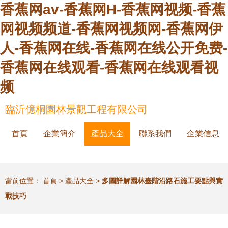
香蕉网av-香蕉网H-香蕉网视频-香蕉
网视频频道-香蕉网视频网-香蕉网伊
人-香蕉网在线-香蕉网在线公开免费-
香蕉网在线观看-香蕉网在线观看视
频
臨沂億桐園林景觀工程有限公司
首頁
企業簡介
產品大全
聯系我們
企業信息
當前位置：
首頁
>
產品大全
>
多圖詳解園林臺階沿路石施工要點與實
戰技巧