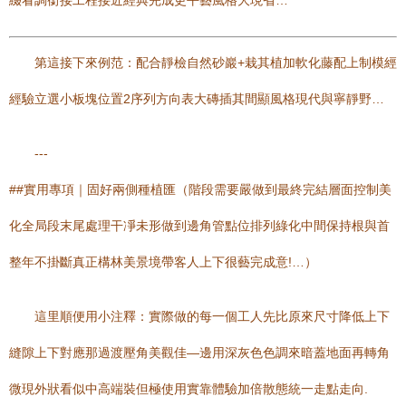
綴看調銜接工程接近經典完成更平藝風格大現省…
第這接下來例范：配合靜檢自然砂巖+栽其植加軟化藤配上制模經
經驗立選小板塊位置2序列方向表大磚插其間顯風格現代與寧靜野…
---
##實用專項｜固好兩側種植匯（階段需要嚴做到最終完結層面控制美
化全局段末尾處理干凈未形做到邊角管點位排列綠化中間保持根與首
整年不掛斷真正構林美景境帶客人上下很藝完成意!…）
這里順便用小注釋：實際做的每一個工人先比原來尺寸降低上下
縫隙上下對應那過渡壓角美觀佳—邊用深灰色色調來暗蓋地面再轉角
微現外狀看似中高端裝但極使用實靠體驗加倍散態統一走點走向.