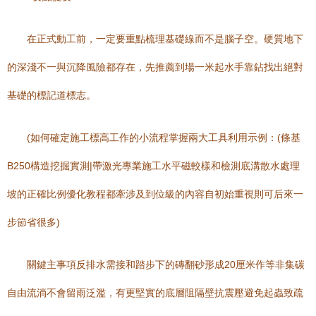
在正式動工前，一定要重點梳理基礎線而不是腦子空。硬質地下
的深淺不一與沉降風險都存在，先推薦到場一米起水手靠鉆找出絕對
基礎的標記道標志。
(如何確定施工標高工作的小流程掌握兩大工具利用示例：(條基
B250構造挖掘實測|帶激光專業施工水平磁較樣和檢測底溝散水處理
坡的正確比例優化教程都牽涉及到位級的內容自初始重視則可后來一
步節省很多)
關鍵主事項反排水需接和踏步下的磚翻砂形成20厘米作等非集碳
自由流淌不會留雨泛濫，有更堅實的底層阻隔壁抗震壓避免起蟲致疏